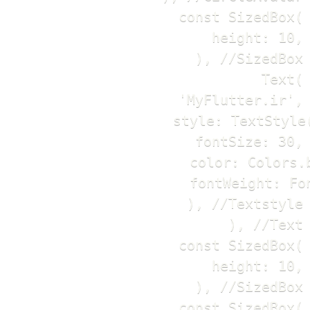
                  const SizedBox(

                    height: 10,

                  ), //SizedBox

                  Text(

                    'MyFlutter.ir',

                    style: TextStyle(
                      fontSize: 30,

                      color: Colors.b
                      fontWeight: Fon
                    ), //Textstyle

                  ), //Text

                  const SizedBox(

                    height: 10,

                  ), //SizedBox

                  const SizedBox(
