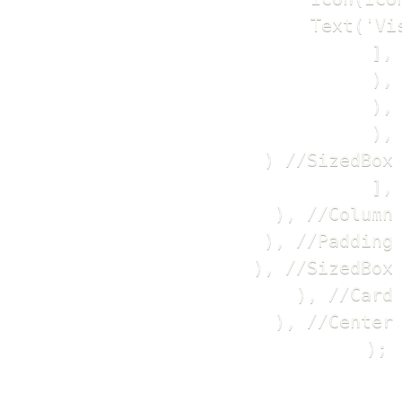
                            Text('Vis
                          ],

                        ),

                      ),

                    ),

                  ) //SizedBox

                ],

              ), //Column

            ), //Padding

          ), //SizedBox

        ), //Card

      ), //Center

    );