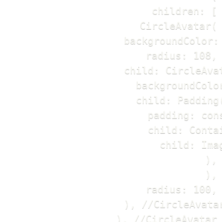
                children: [

                  CircleAvatar(

                    backgroundColor:
                    radius: 108,

                    child: CircleAvat
                      backgroundColor
                      child: Padding(
                        padding: con
                        child: Contai
                          child: Ima
                        ),

                      ),

                      radius: 100,

                    ), //CircleAvatar
                  ), //CircleAvatar
