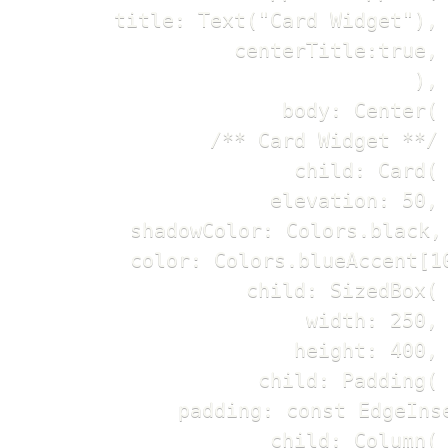
        title: Text("Card Widget"),

        centerTitle:true,

      ),

      body: Center(

        /** Card Widget **/

        child: Card(

          elevation: 50,

          shadowColor: Colors.black,

          color: Colors.blueAccent[10
          child: SizedBox(

            width: 250,

            height: 400,

            child: Padding(

              padding: const EdgeInse
              child: Column(
