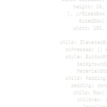
                    height: 10,

                  ), //SizedBox

                  SizedBox(

                    width: 100,

                    child: ElevatedBu
                      onPressed: () =
                      style: ButtonSt
                          backgroundC
                          MaterialSt
                      child: Padding(
                        padding: con
                        child: Row(

                          children: c
                            Icon(Icon