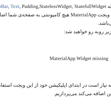
له
Text
,
pBar
مجموعه ویجت MaterialApp می‌باشند. با اضافه کردن ویجت MaterialApp هی
باشد.
یر روبه رو خواهید شد:
ه نیاز است در ابتدای اپلیکیشن خود از این ویجت استفاده
ن اضافه می‌کند می‌پردازیم.