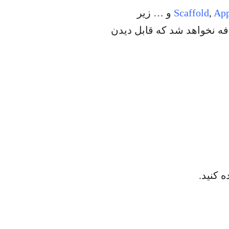
Ap
,
Scaffold
, Padding,StatelessWidget, StatefullWidget و … زیر
چ کامپوننتی به صفحه‌ی شما اضافه نخواهد شد که قابل دیدن
 کنید.