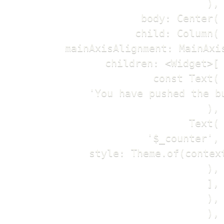
      ),

      body: Center(

        child: Column(

          mainAxisAlignment: MainAxis
          children: <Widget>[

            const Text(

              'You have pushed the b
            ),

            Text(

              '$_counter',

              style: Theme.of(contex
            ),

          ],

        ),

      ),
