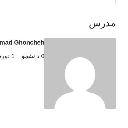
مدرس
mad Ghoncheh
0 دانشجو
1 دوره