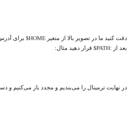
بعد از :PATH$ قرار دهید مثال:
در نهایت ترمینال را می‌بندیم و مجدد باز می‌کنیم و دستور flutter را میزنیم، خروجی شبیه تصویر زیر بای