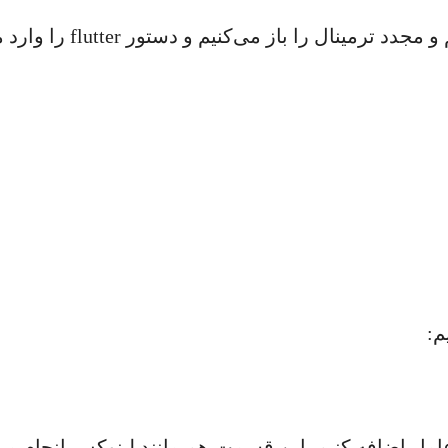
 را باز می‌کنیم و دستور flutter را وارد می‌کنیم:
م:
یطی سیستم عامل اضافه کنیم. این قسمت هم مانند لینوکس انجام