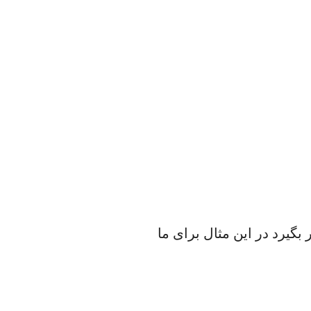
bashrc اضافه کنیم: (دقت کنید بعد از :PATH$ باید آدرس پوشه bin فلاتر قرار بگیرد در این مثال برای ما