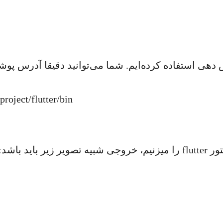
oject/flutter/bin
د باشد: