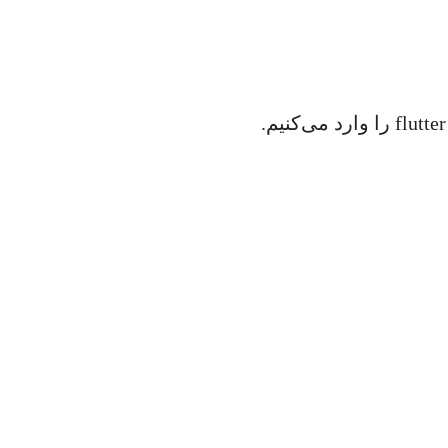
تمام! فلاتر روی سیستم شما به خوبی نصب شده است. حالا Command Prompt ویندوز را باز می‌کنیم و دستور flutter را وارد می‌کنیم.