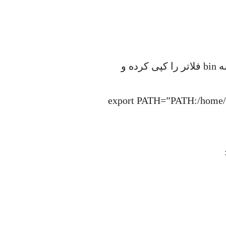
دقت کنید ما در تصویر بالا از متغیر HOME$ برای آدرس دهی استفاده کرده‌ایم. شما می‌توانید دقیقا آدرس پوشه bin فلاتر را کپی کرده و
export PATH=”PATH:/home/pr