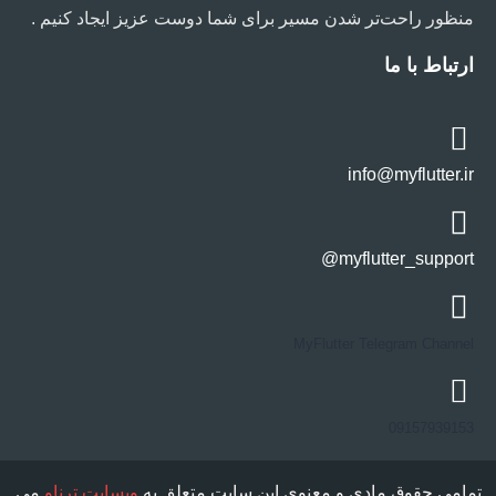
منظور راحت‌تر شدن مسیر برای شما دوست عزیز ایجاد کنیم .
ارتباط با ما
info@myflutter.ir
myflutter_support@
MyFlutter Telegram Channel
09157939153
تمامی حقوق مادی و معنوی این سایت متعلق به
وبسایت ترناو
می